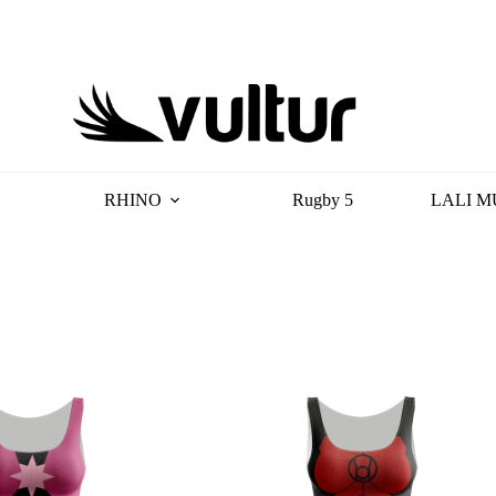
RHINO
Rugby 5
LALI M