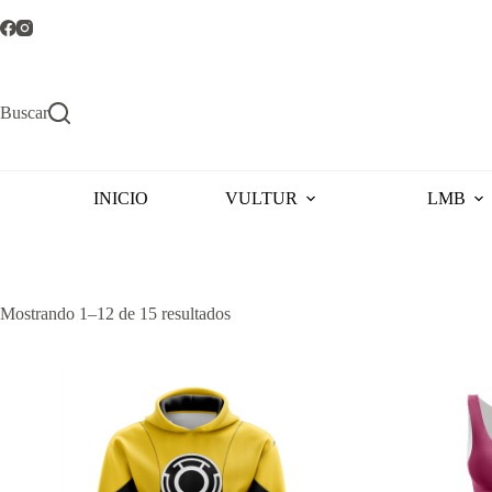
Saltar
al
contenido
Buscar
INICIO
VULTUR
LMB
Ordenado
Mostrando 1–12 de 15 resultados
por
popularidad