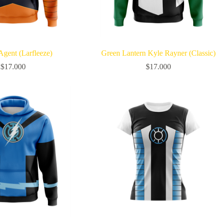
gent (Larfleeze)
Green Lantern Kyle Rayner (Classic)
$
17.000
$
17.000