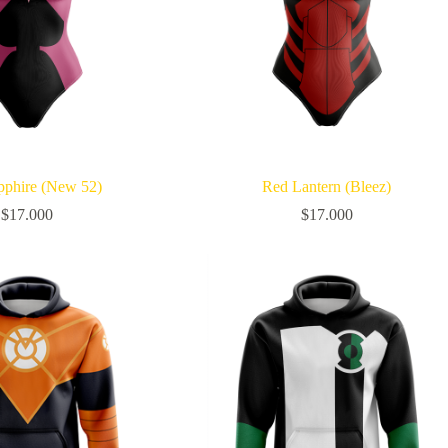
pphire (New 52)
Red Lantern (Bleez)
$
17.000
$
17.000