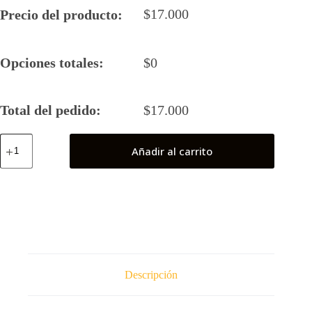
$
17.000
Precio del producto:
Opciones totales:
$
0
Total del pedido:
$
17.000
Blue
Añadir al carrito
Lantern
cantidad
Descripción