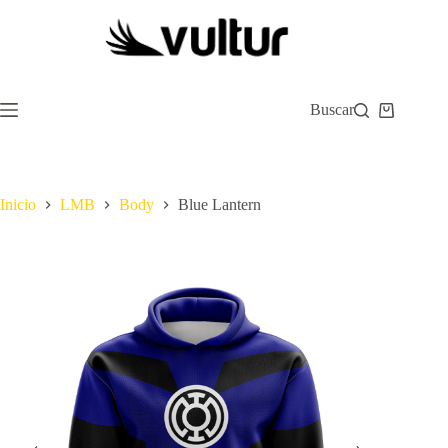
Saltar
al
contenido
Buscar
Carro
de
compra
Inicio
LMB
Body
Blue Lantern