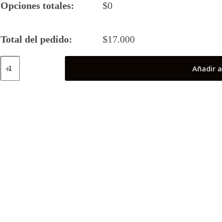
Opciones totales:
$
0
Total del pedido:
$
17.000
Sinestro
Añadir a
Corps
cantidad