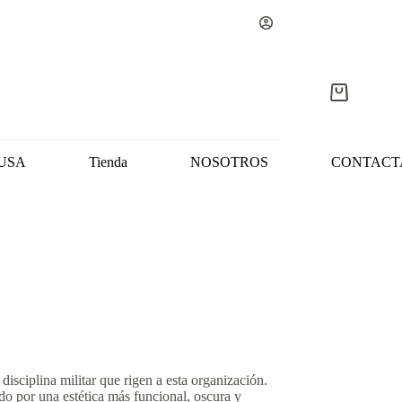
Carro
de
compra
USA
Tienda
NOSOTROS
CONTACT
disciplina militar que rigen a esta organización.
ndo por una estética más funcional, oscura y