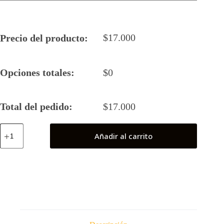
$
17.000
Precio del producto:
Opciones totales:
$
0
Total del pedido:
$
17.000
Green
Añadir al carrito
Lantern
Kyle
Rayner
(Classic)
cantidad