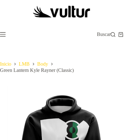
Saltar
al
contenido
Buscar
Carro
de
compra
Inicio
LMB
Body
Green Lantern Kyle Rayner (Classic)