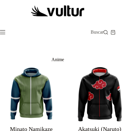
Saltar
al
contenido
Buscar
Carro
de
compra
Anime
Minato Namikaze
Akatsuki (Naruto)