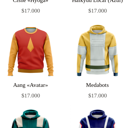
Cisne «Hyoga»
Haikyuu Local (Azul)
$
17.000
$
17.000
Aang «Avatar»
Medabots
$
17.000
$
17.000