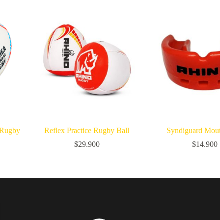
 Rugby
Reflex Practice Rugby Ball
Syndiguard Mou
$
29.900
$
14.900