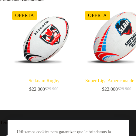
OFERTA
OFERTA
Selknam Rugby
Super Liga Americana de
$
22.000
$
22.000
$
29.900
$
29.900
El
El
El
El
precio
precio
precio
precio
original
actual
original
actual
era:
es:
era:
es:
$29.900.
$22.000.
$29.900.
$22.000.
Tendencia ahora
Utilizamos cookies para garantizar que le brindamos la