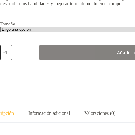
desarrollar tus habilidades y mejorar tu rendimiento en el campo.
Tamaño
Rhino
Añadir a
Rapide
XV
Rugby
Ball
cantidad
ripción
Información adicional
Valoraciones (0)