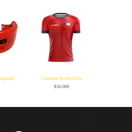
thguard
Camiseta Seven Chile
$
30.000