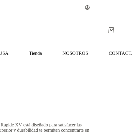
Carro
de
compra
USA
Tienda
NOSOTROS
CONTACT
Rapide XV está diseñado para satisfacer las
uperior y durabilidad te permiten concentrarte en