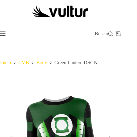
Saltar
al
contenido
Buscar
Carro
de
compra
Inicio
LMB
Body
Green Lantern DSGN