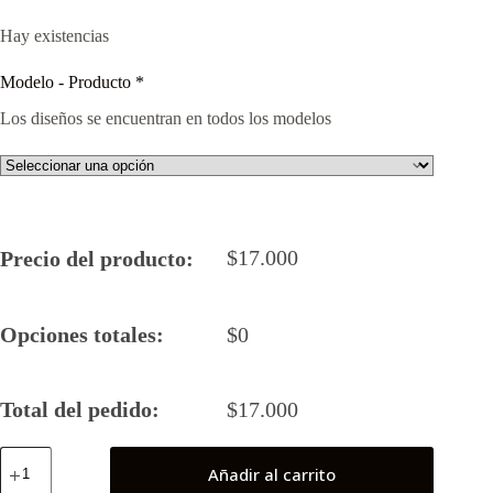
Hay existencias
Modelo - Producto
*
Los diseños se encuentran en todos los modelos
$
17.000
Precio del producto:
Opciones totales:
$
0
Total del pedido:
$
17.000
Green
Añadir al carrito
Lantern
DSGN