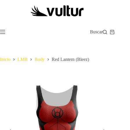
Saltar
al
contenido
Buscar
Carro
de
compra
Inicio
LMB
Body
Red Lantern (Bleez)