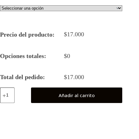
$
17.000
Precio del producto:
Opciones totales:
$
0
Total del pedido:
$
17.000
Red
Añadir al carrito
Lantern
(Bleez)
cantidad