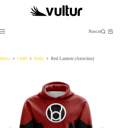
Saltar
al
contenido
Buscar
Carro
de
compra
Inicio
LMB
Body
Red Lantern (Atrocitus)