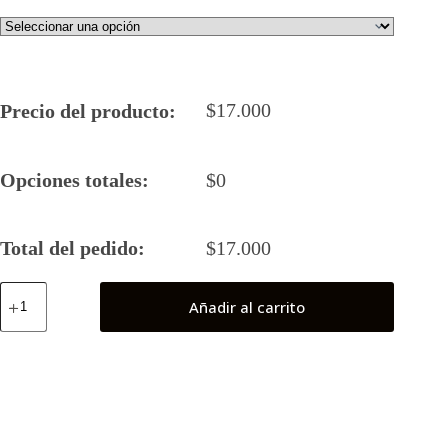
$
17.000
Precio del producto:
Opciones totales:
$
0
Total del pedido:
$
17.000
Red
Añadir al carrito
Lantern
(Atrocitus)
cantidad