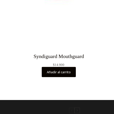
Syndiguard Mouthguard
$
14.900
Añadir al carrito