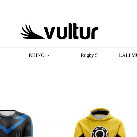
RHINO
Rugby 5
LALI M