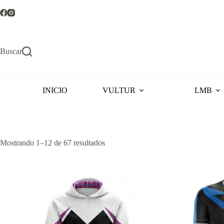
Saltar
al
contenido
Buscar
INICIO
VULTUR
LMB
Ordenado
Mostrando 1–12 de 67 resultados
por
popularidad