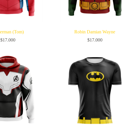
derman (Tom)
Robin Damian Wayne
$
17.000
$
17.000