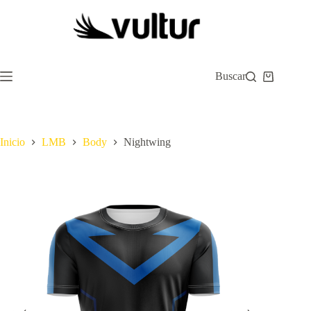
Saltar
al
contenido
Buscar
Carro
de
compra
Inicio
LMB
Body
Nightwing