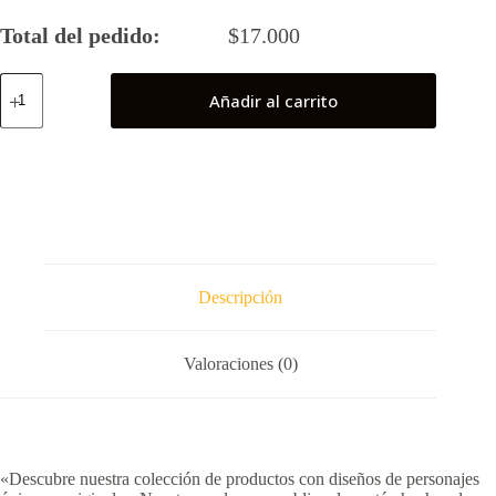
Total del pedido:
$
17.000
Nightwing
Añadir al carrito
cantidad
Descripción
Valoraciones (0)
«Descubre nuestra colección de productos con diseños de personajes