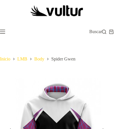
Saltar
al
contenido
Buscar
Carro
de
compra
Inicio
LMB
Body
Spider Gwen