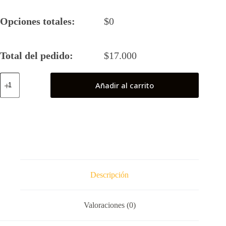
Opciones totales:
$
0
Total del pedido:
$
17.000
Spider
Añadir al carrito
Gwen
cantidad
Descripción
Valoraciones (0)