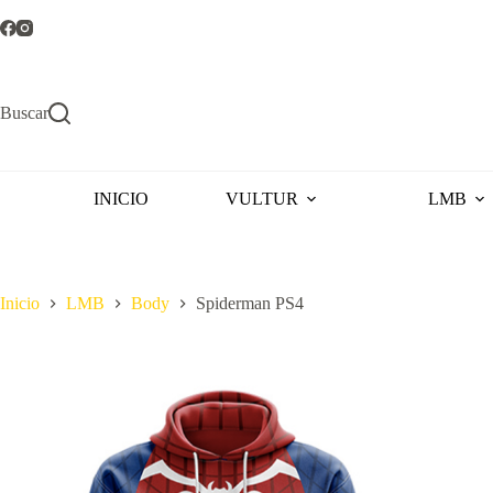
Saltar
al
contenido
Buscar
INICIO
VULTUR
LMB
Inicio
LMB
Body
Spiderman PS4