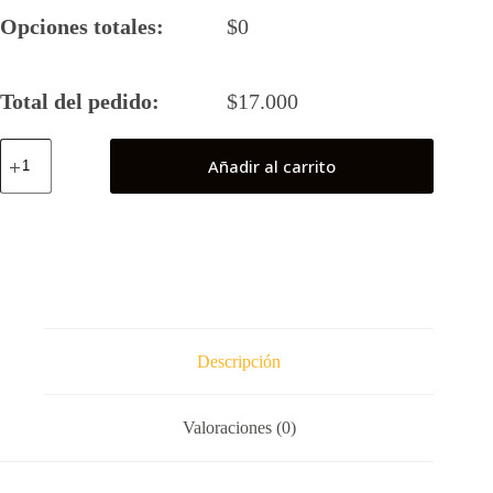
Opciones totales:
$
0
Total del pedido:
$
17.000
Milles
Añadir al carrito
Morales
cantidad
Descripción
Valoraciones (0)