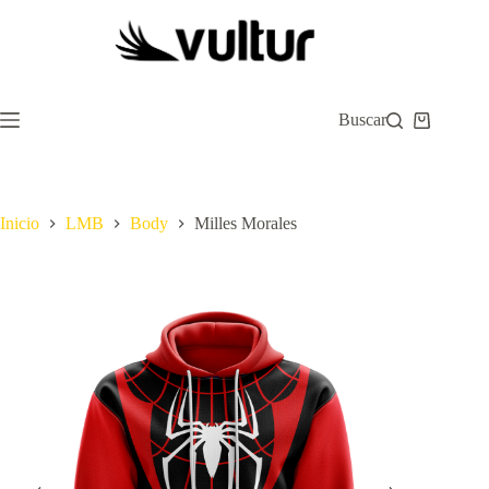
Saltar
al
contenido
Buscar
Carro
de
compra
Inicio
LMB
Body
Milles Morales