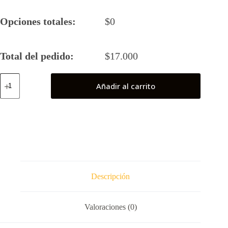
Opciones totales:
$
0
Total del pedido:
$
17.000
Batman
Añadir al carrito
(Batkeaton)
cantidad
Descripción
Valoraciones (0)