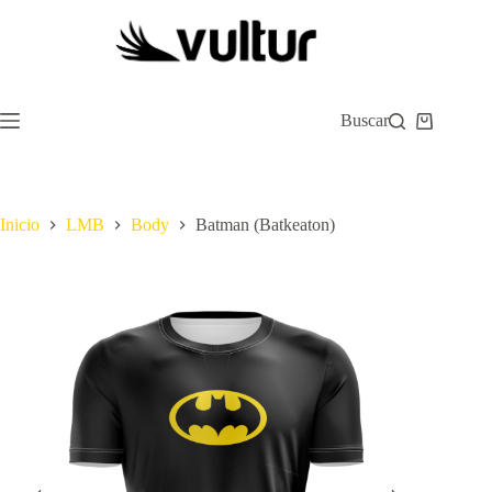
Saltar
al
contenido
Buscar
Carro
de
compra
Inicio
LMB
Body
Batman (Batkeaton)