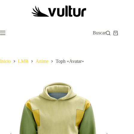
Saltar
al
contenido
Buscar
Carro
de
compra
Inicio
LMB
Anime
Toph «Avatar»