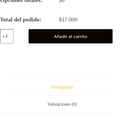
Total del pedido:
$
17.000
Toph
Añadir al carrito
"Avatar"
cantidad
Descripción
Valoraciones (0)