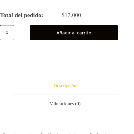
Total del pedido:
$
17.000
Fénix
Añadir al carrito
"Ikki"
cantidad
Descripción
Valoraciones (0)