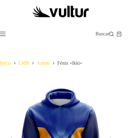
Saltar
al
contenido
Buscar
Carro
de
compra
Inicio
LMB
Anime
Fénix «Ikki»