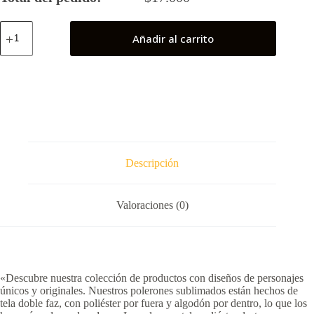
Fuerza
Añadir al carrito
G
N°
2
(Dirk
Audaz)
cantidad
Descripción
Valoraciones (0)
«Descubre nuestra colección de productos con diseños de personajes
únicos y originales. Nuestros polerones sublimados están hechos de
tela doble faz, con poliéster por fuera y algodón por dentro, lo que los