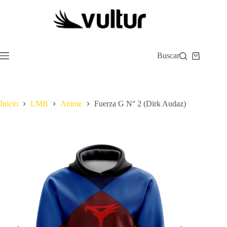
Saltar
al
contenido
Buscar
Carro
de
compra
Inicio
LMB
Anime
Fuerza G N° 2 (Dirk Audaz)