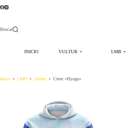
Saltar
al
contenido
Buscar
INICIO
VULTUR
LMB
Inicio
LMB
Anime
Cisne «Hyoga»