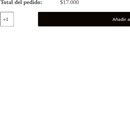
Total del pedido:
$
17.000
Cisne
Añadir a
"Hyoga"
cantidad