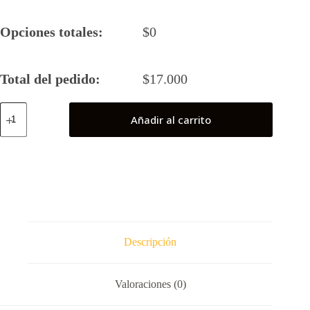
Opciones totales:
$
0
Total del pedido:
$
17.000
Jiren
Añadir al carrito
cantidad
Descripción
Valoraciones (0)