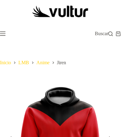
Saltar
al
contenido
Buscar
Carro
de
compra
Inicio
LMB
Anime
Jiren