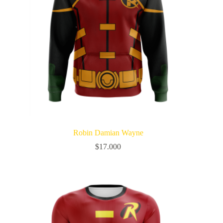
Robin Damian Wayne
$
17.000