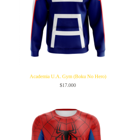
Academia U.A. Gym (Boku No Hero)
$
17.000