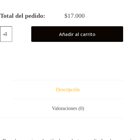
Total del pedido:
$
17.000
Haikyuu
Añadir al carrito
Local
(Azul)
cantidad
Descripción
Valoraciones (0)