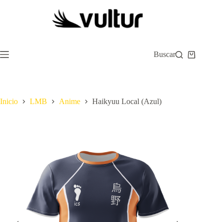
Saltar
al
contenido
Buscar
Carro
de
compra
Inicio
LMB
Anime
Haikyuu Local (Azul)