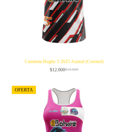
Camiseta Rugby 5 2025 Austral (Coronel)
$
12.000
$
16.000
El
El
precio
precio
original
actual
era:
es:
OFERTA
$16.000.
$12.000.