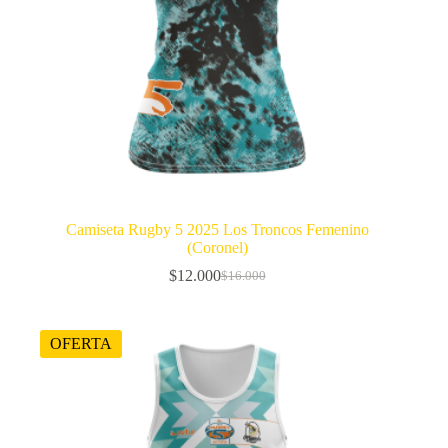
Camiseta Rugby 5 2025 Los Troncos Femenino
(Coronel)
$
12.000
$
16.000
El
El
precio
precio
original
actual
era:
es:
OFERTA
$16.000.
$12.000.