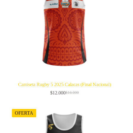
Camiseta Rugby 5 2025 Calacas (Final Nacional)
$
12.000
$
16.000
El
El
precio
precio
original
actual
era:
es:
OFERTA
$16.000.
$12.000.