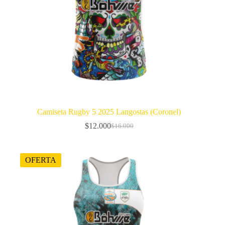
Camiseta Rugby 5 2025 Langostas (Coronel)
$
12.000
$
16.000
El
El
precio
precio
original
actual
era:
es:
OFERTA
$16.000.
$12.000.