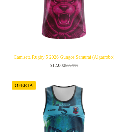
Camiseta Rugby 5 2026 Gungos Samurai (Algarrobo)
$
12.000
$
16.000
El
El
precio
precio
original
actual
era:
es:
OFERTA
$16.000.
$12.000.