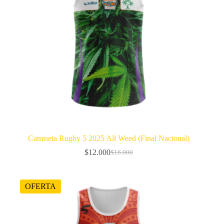
Camiseta Rugby 5 2025 All Weed (Final Nacional)
$
12.000
$
16.000
El
El
precio
precio
original
actual
era:
es:
OFERTA
$16.000.
$12.000.