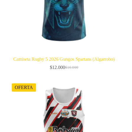
Camiseta Rugby 5 2026 Gungos Spartans (Algarrobo)
$
12.000
$
16.000
El
El
precio
precio
original
actual
era:
es:
OFERTA
$16.000.
$12.000.