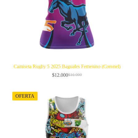
Camiseta Rugby 5 2025 Baguales Femenino (Coronel)
$
12.000
$
16.000
El
El
precio
precio
original
actual
era:
es:
OFERTA
$16.000.
$12.000.