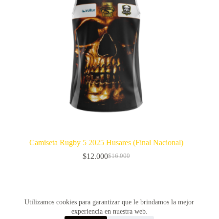
Camiseta Rugby 5 2025 Husares (Final Nacional)
$
12.000
$
16.000
El
El
precio
precio
original
actual
era:
es:
$16.000.
$12.000.
SIGUIENTE
Utilizamos cookies para garantizar que le brindamos la mejor
experiencia en nuestra web.