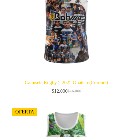
Camiseta Rugby 5 2025 Oñate 5 (Coronel)
$
12.000
$
16.000
El
El
precio
precio
original
actual
era:
es:
OFERTA
$16.000.
$12.000.