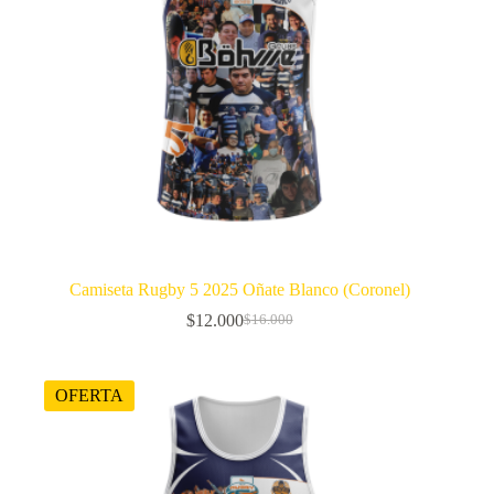
Camiseta Rugby 5 2025 Oñate Blanco (Coronel)
$
12.000
$
16.000
El
El
precio
precio
original
actual
era:
es:
OFERTA
$16.000.
$12.000.