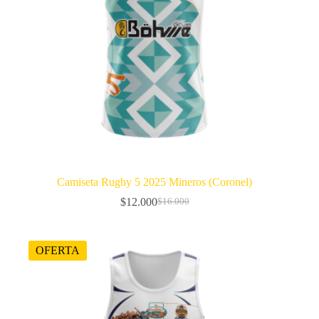
Camiseta Rugby 5 2025 Mineros (Coronel)
$
12.000
$
16.000
El
El
precio
precio
original
actual
era:
es:
OFERTA
$16.000.
$12.000.