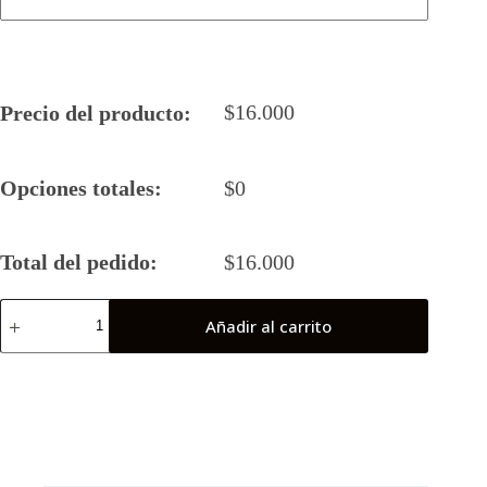
$
16.000
Precio del producto:
Opciones totales:
$
0
Total del pedido:
$
16.000
Camiseta
Añadir al carrito
Rugby
5
2025
Baguales
Femenino
(Coronel)
cantidad