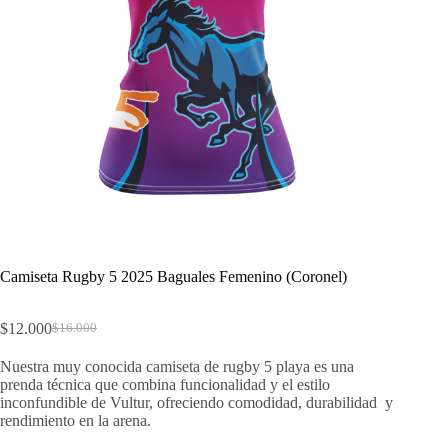
Camiseta Rugby 5 2025 Baguales Femenino (Coronel)
$
12.000
$
16.000
El
El
precio
precio
Nuestra muy conocida camiseta de rugby 5 playa es una
original
actual
prenda técnica que combina funcionalidad y el estilo
era:
es:
inconfundible de Vultur, ofreciendo comodidad, durabilidad y
$16.000.
$12.000.
rendimiento en la arena.