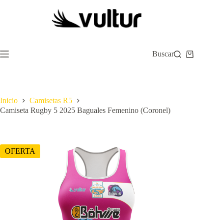
Saltar
al
contenido
Buscar
Carro
de
compra
Inicio
Camisetas R5
Camiseta Rugby 5 2025 Baguales Femenino (Coronel)
OFERTA