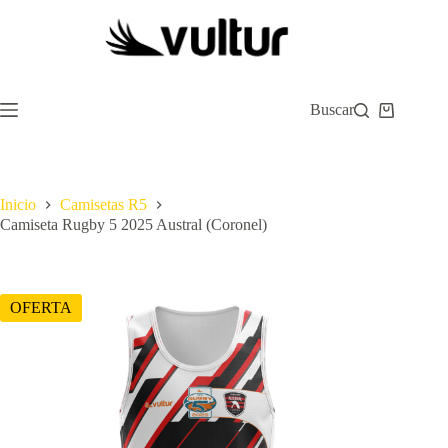
Saltar
al
contenido
Buscar
Carro
de
compra
Inicio
Camisetas R5
Camiseta Rugby 5 2025 Austral (Coronel)
OFERTA