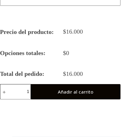
$
16.000
Precio del producto:
Opciones totales:
$
0
Total del pedido:
$
16.000
Camiseta
Añadir al carrito
Rugby
5
2025
Austral
(Coronel)
cantidad