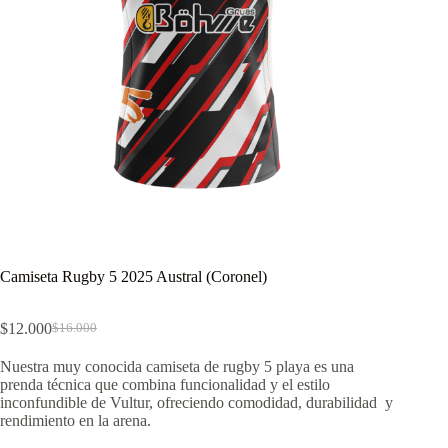
Camiseta Rugby 5 2025 Austral (Coronel)
$
12.000
$
16.000
El
El
precio
precio
Nuestra muy conocida camiseta de rugby 5 playa es una
original
actual
prenda técnica que combina funcionalidad y el estilo
era:
es:
inconfundible de Vultur, ofreciendo comodidad, durabilidad y
$16.000.
$12.000.
rendimiento en la arena.