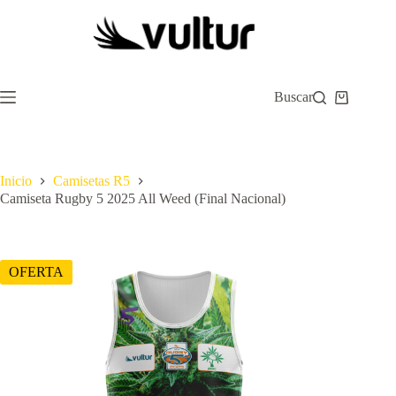
Saltar
al
contenido
Buscar
Carro
de
compra
Inicio
Camisetas R5
Camiseta Rugby 5 2025 All Weed (Final Nacional)
OFERTA