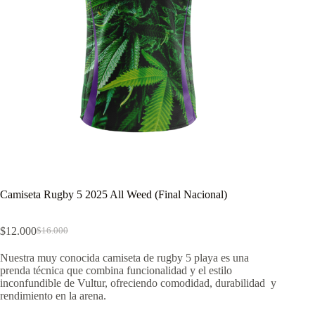
Camiseta Rugby 5 2025 All Weed (Final Nacional)
$
12.000
$
16.000
El
El
precio
precio
Nuestra muy conocida camiseta de rugby 5 playa es una
original
actual
prenda técnica que combina funcionalidad y el estilo
era:
es:
inconfundible de Vultur, ofreciendo comodidad, durabilidad y
$16.000.
$12.000.
rendimiento en la arena.