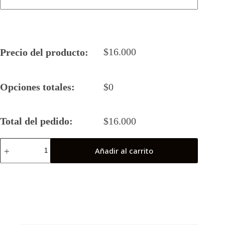
$
16.000
Precio del producto:
Opciones totales:
$
0
Total del pedido:
$
16.000
Camiseta
Añadir al carrito
Rugby
5
2025
All
Weed
(Final
Nacional)
cantidad