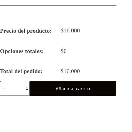
$
16.000
Precio del producto:
Opciones totales:
$
0
Total del pedido:
$
16.000
Camiseta
Añadir al carrito
Rugby
5
2025
Calacas
(Final
Nacional)
cantidad