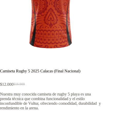
Camiseta Rugby 5 2025 Calacas (Final Nacional)
$
12.000
$
16.000
El
El
precio
precio
Nuestra muy conocida camiseta de rugby 5 playa es una
original
actual
prenda técnica que combina funcionalidad y el estilo
era:
es:
inconfundible de Vultur, ofreciendo comodidad, durabilidad y
$16.000.
$12.000.
rendimiento en la arena.