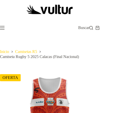
Saltar
al
contenido
Buscar
Carro
de
compra
Inicio
Camisetas R5
Camiseta Rugby 5 2025 Calacas (Final Nacional)
OFERTA