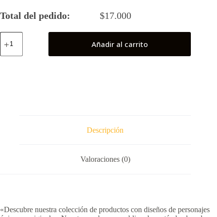
Total del pedido:
$
17.000
Vegeta
Añadir al carrito
cantidad
Descripción
Valoraciones (0)
«Descubre nuestra colección de productos con diseños de personajes