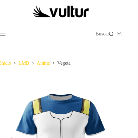
Saltar
al
contenido
Buscar
Carro
de
compra
Inicio
LMB
Anime
Vegeta