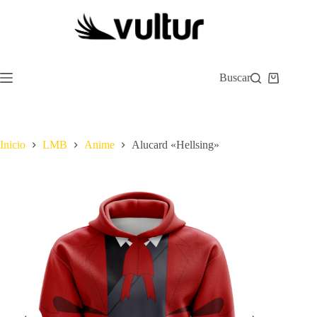
Saltar
al
contenido
Buscar
Carro
de
compra
Inicio
LMB
Anime
Alucard «Hellsing»