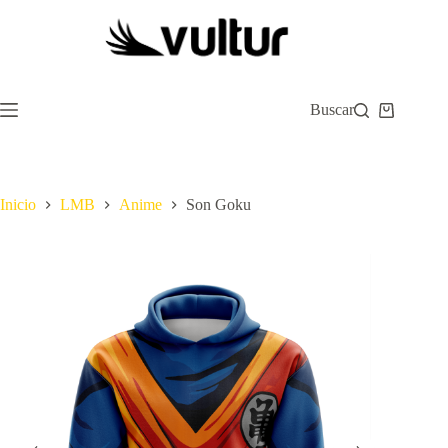
Saltar
al
contenido
Buscar
Carro
de
compra
Inicio
LMB
Anime
Son Goku