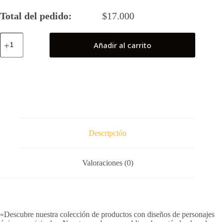
Total del pedido:
$
17.000
Son
Añadir al carrito
Goku
cantidad
Descripción
Valoraciones (0)
«Descubre nuestra colección de productos con diseños de personajes