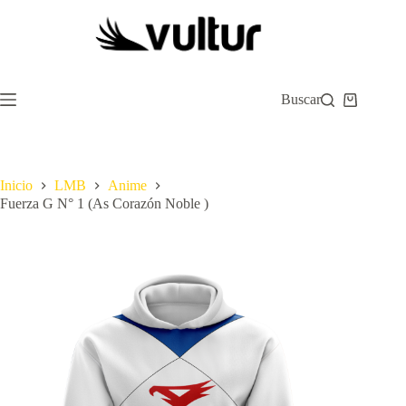
Saltar
al
contenido
Buscar
Carro
de
compra
Inicio
LMB
Anime
Fuerza G N° 1 (As Corazón Noble )