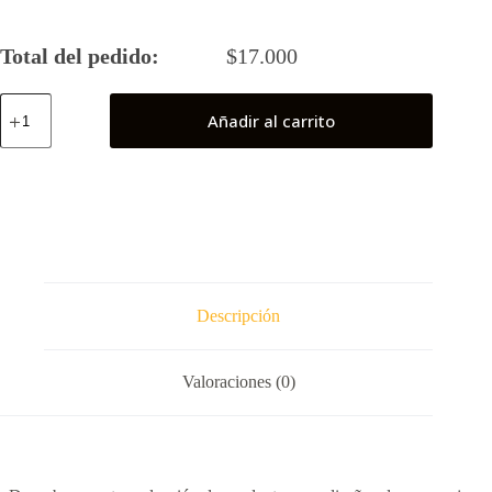
Total del pedido:
$
17.000
Fuerza
Añadir al carrito
G
N°
1
(As
Corazón
Noble
)
cantidad
Descripción
Valoraciones (0)