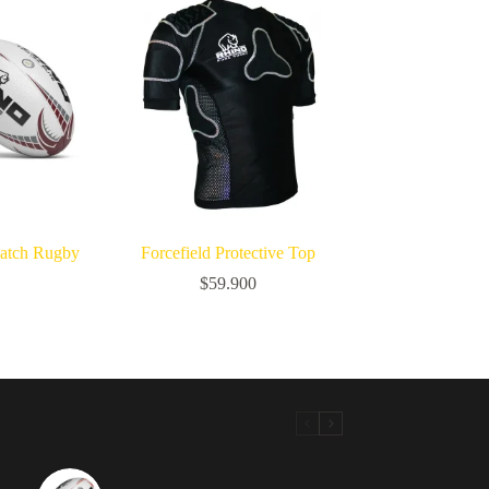
Match Rugby
Forcefield Protective Top
$
59.900