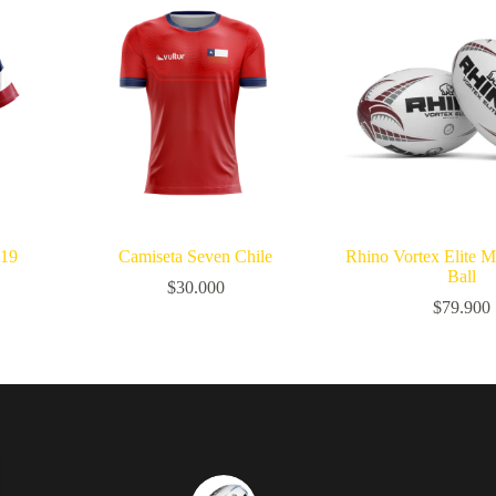
019
Camiseta Seven Chile
Rhino Vortex Elite 
Ball
$
30.000
$
79.900