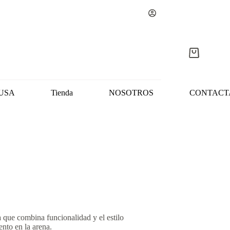
Carro
de
compra
USA
Tienda
NOSOTROS
CONTACT
 que combina funcionalidad y el estilo
ento en la arena.