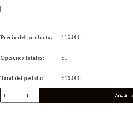
$
16.000
Precio del producto:
Opciones totales:
$
0
Total del pedido:
$
16.000
Camiseta
Añadir a
Rugby
5
Feynahuel
21-
22
(Final
Nacional)
cantidad