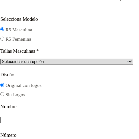
$16.000.
$12.000.
Selecciona Modelo
R5 Masculina
R5 Femenina
Tallas Masculinas
*
Diseño
Original con logos
Sin Logos
Nombre
Número