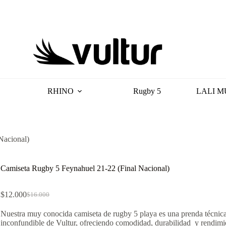
RHINO
Rugby 5
LALI M
Nacional)
Camiseta Rugby 5 Feynahuel 21-22 (Final Nacional)
$
12.000
$
16.000
El
El
precio
precio
Nuestra muy conocida camiseta de rugby 5 playa es una prenda técnica
original
actual
inconfundible de Vultur, ofreciendo comodidad, durabilidad y rendimi
era:
es: