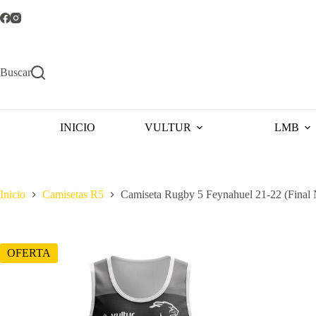
Saltar
al
contenido
Buscar
INICIO
VULTUR
LMB
Inicio
Camisetas R5
Camiseta Rugby 5 Feynahuel 21-22 (Final 
OFERTA