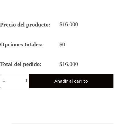
$
16.000
Precio del producto:
Opciones totales:
$
0
Total del pedido:
$
16.000
Camiseta
Añadir al carrito
Rugby
5
Barbaros
21-
22
cantidad