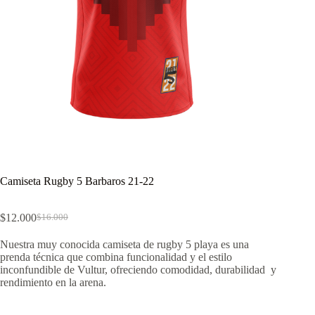
Camiseta Rugby 5 Barbaros 21-22
$
12.000
$
16.000
El
El
precio
precio
Nuestra muy conocida camiseta de rugby 5 playa es una
original
actual
prenda técnica que combina funcionalidad y el estilo
era:
es:
inconfundible de Vultur, ofreciendo comodidad, durabilidad y
$16.000.
$12.000.
rendimiento en la arena.