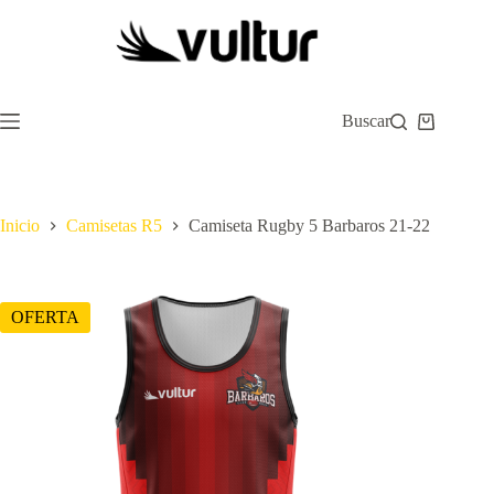
Saltar
al
contenido
Buscar
Carro
de
compra
Inicio
Camisetas R5
Camiseta Rugby 5 Barbaros 21-22
OFERTA