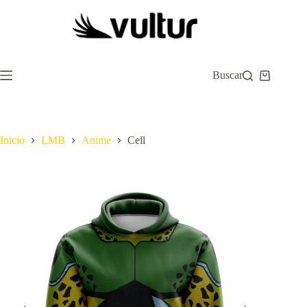
Saltar
al
contenido
Buscar
Carro
de
compra
Inicio
LMB
Anime
Cell