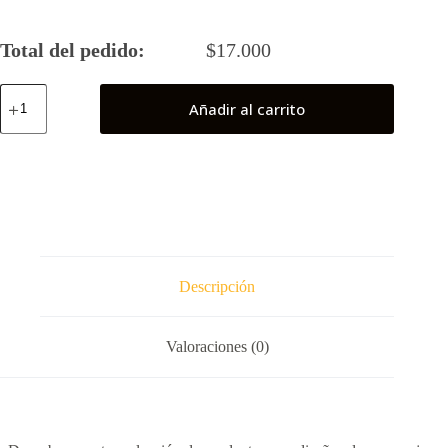
Total del pedido:
$
17.000
Haikyuu
Añadir al carrito
Visita
(Anaranjado)
cantidad
Descripción
Valoraciones (0)