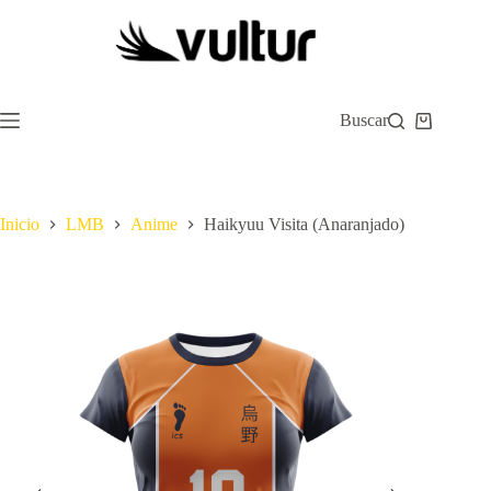
Saltar
al
contenido
Buscar
Carro
de
compra
Inicio
LMB
Anime
Haikyuu Visita (Anaranjado)