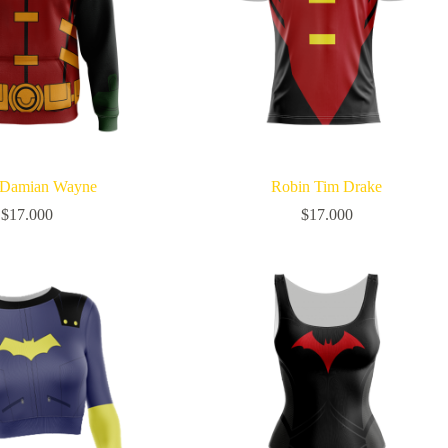
 Damian Wayne
Robin Tim Drake
$
17.000
$
17.000