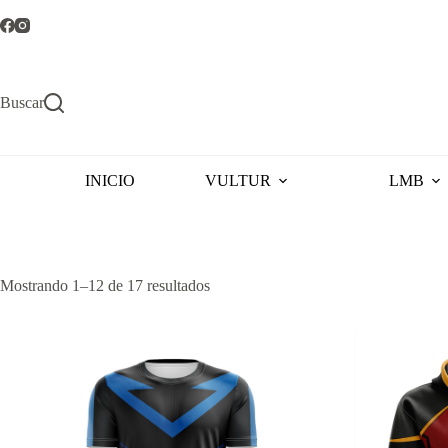
Saltar
al
contenido
Buscar
INICIO
VULTUR
LMB
Ordenado
Mostrando 1–12 de 17 resultados
por
popularidad