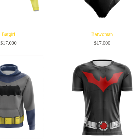
Batgirl
Batwoman
$
17.000
$
17.000