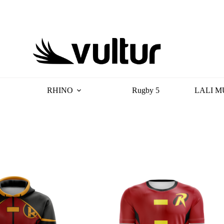
RHINO
Rugby 5
LALI M