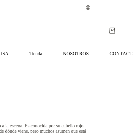
Carro
de
compra
USA
Tienda
NOSOTROS
CONTACT
a la escena. Es conocida por su cabello rojo
e de dónde viene, pero muchos asumen que está