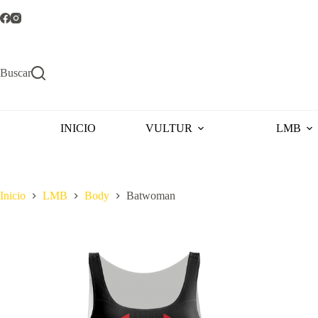
Saltar
al
contenido
Buscar
INICIO
VULTUR
LMB
Inicio
LMB
Body
Batwoman