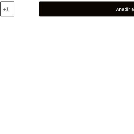
Batwoman
Añadir a
cantidad