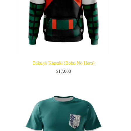
Bakugo Katsuki (Boku No Hero)
$
17.000