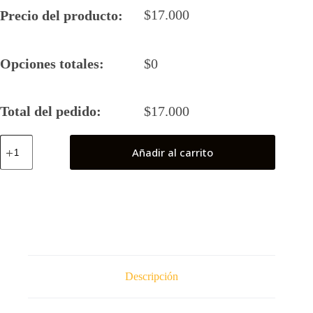
$
17.000
Precio del producto:
Opciones totales:
$
0
Total del pedido:
$
17.000
Capa
Añadir al carrito
de
la
Legión
de
Exploración
(Shingeki
No
Kyojin)
cantidad
Descripción