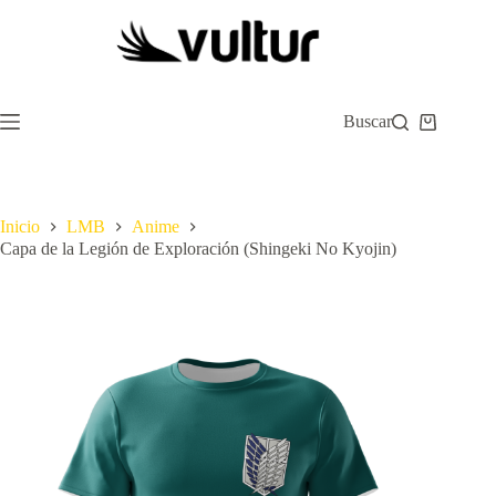
Saltar
al
contenido
Buscar
Carro
de
compra
Inicio
LMB
Anime
Capa de la Legión de Exploración (Shingeki No Kyojin)