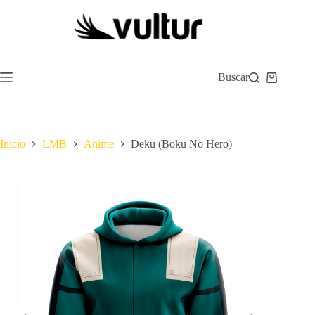
Saltar
al
contenido
Buscar
Carro
de
compra
Inicio
LMB
Anime
Deku (Boku No Hero)