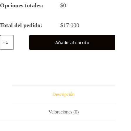
Opciones totales:
$
0
Total del pedido:
$
17.000
Deku
Añadir al carrito
(Boku
No
Hero)
cantidad
Descripción
Valoraciones (0)