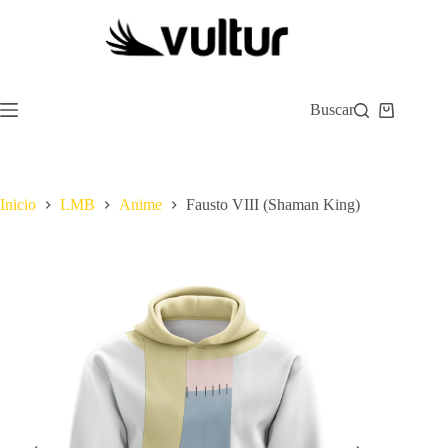
Saltar
al
contenido
Buscar
Carro
de
compra
Inicio
LMB
Anime
Fausto VIII (Shaman King)