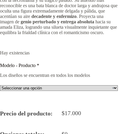
con la necromanía y su trágico pasado. Su atuendo más
reconocible es una bata blanca de doctor larga y andrajosa que
oculta una figura extremadamente delgada y pálida, que
acentúan su aire
decadente y enfermizo
. Proyecta una
imagen de
genio perturbado y entrega absoluta
hacia su
amada Eliza, logrando una silueta visualmente inquietante que
equilibra la frialdad clínica con el romanticismo oscuro.
Hay existencias
Modelo - Producto
*
Los diseños se encuentran en todos los modelos
$
17.000
Precio del producto:
Opciones totales:
$
0