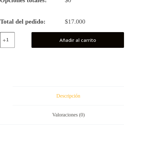
Total del pedido:
$
17.000
Fausto
Añadir al carrito
VIII
(Shaman
King)
cantidad
Descripción
Valoraciones (0)