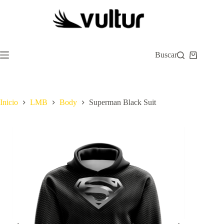
Saltar
al
contenido
Buscar
Carro
de
compra
Inicio
LMB
Body
Superman Black Suit