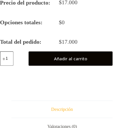
$
17.000
Precio del producto:
Opciones totales:
$
0
Total del pedido:
$
17.000
Superman
Añadir al carrito
Black
Suit
cantidad
Descripción
Valoraciones (0)