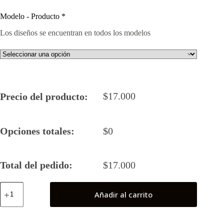
Modelo - Producto
*
Los diseños se encuentran en todos los modelos
$
17.000
Precio del producto:
Opciones totales:
$
0
Total del pedido:
$
17.000
Supergirl
Añadir al carrito
(Linda
Danvers)
cantidad