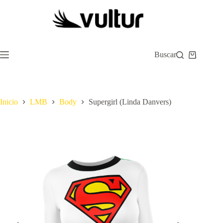
Saltar
al
contenido
Buscar
Carro
de
compra
Inicio
LMB
Body
Supergirl (Linda Danvers)