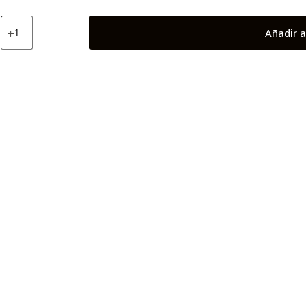
Serena
Añadir a
(Pokemón)
cantidad