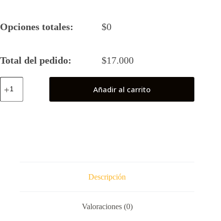
Opciones totales:
$
0
Total del pedido:
$
17.000
Rei
Añadir al carrito
Seifuku
(Evangelion)
cantidad
Descripción
Valoraciones (0)