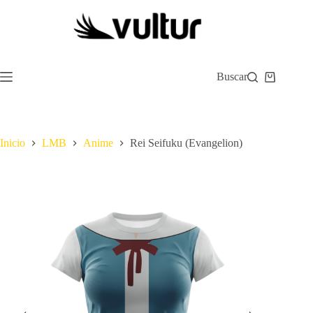
Saltar
al
contenido
Buscar
Carro
de
compra
Inicio
LMB
Anime
Rei Seifuku (Evangelion)