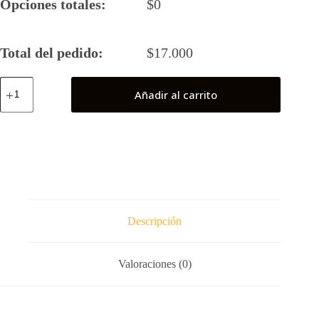
Opciones totales:
$
0
Total del pedido:
$
17.000
Lex
Añadir al carrito
Luthor
Lego
cantidad
Descripción
Valoraciones (0)