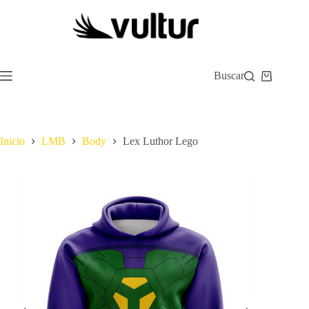
Saltar
al
contenido
Buscar
Carro
de
compra
Inicio
LMB
Body
Lex Luthor Lego