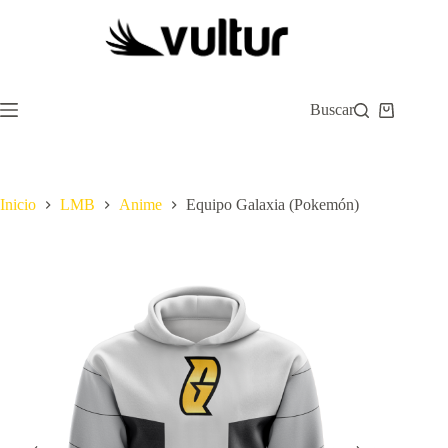
Saltar
al
contenido
Buscar
Carro
de
compra
Inicio
LMB
Anime
Equipo Galaxia (Pokemón)