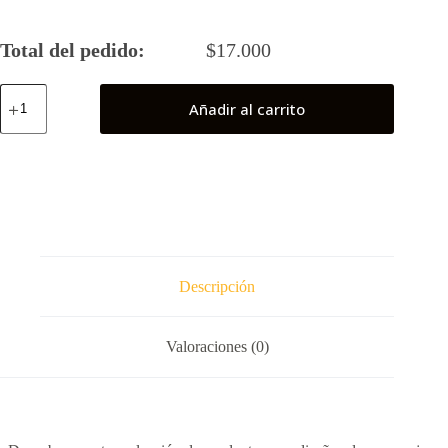
Total del pedido:
$
17.000
Equipo
Añadir al carrito
Galaxia
(Pokemón)
cantidad
Descripción
Valoraciones (0)