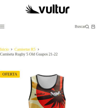
Saltar
al
contenido
Buscar
Carro
de
compra
Inicio
Camisetas R5
Camiseta Rugby 5 Old Guapos 21-22
OFERTA