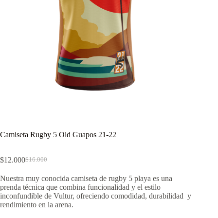
Camiseta Rugby 5 Old Guapos 21-22
$
12.000
$
16.000
El
El
precio
precio
Nuestra muy conocida camiseta de rugby 5 playa es una
original
actual
prenda técnica que combina funcionalidad y el estilo
era:
es:
inconfundible de Vultur, ofreciendo comodidad, durabilidad y
$16.000.
$12.000.
rendimiento en la arena.