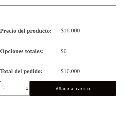
$
16.000
Precio del producto:
Opciones totales:
$
0
Total del pedido:
$
16.000
Camiseta
Añadir al carrito
Rugby
5
Old
Guapos
21-
22
cantidad