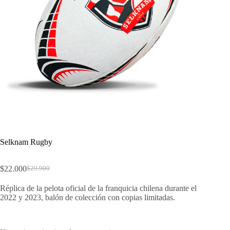
Selknam Rugby
$
22.000
$
29.900
El
El
precio
precio
Réplica de la pelota oficial de la franquicia chilena durante el
original
actual
2022 y 2023, balón de colección con copias limitadas.
era:
es:
$29.900.
$22.000.