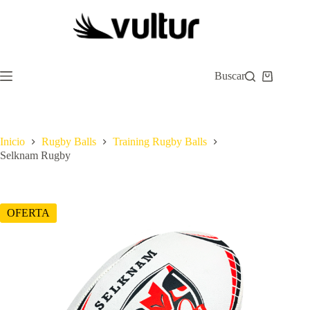
Saltar
al
contenido
Buscar
Carro
de
compra
Inicio
Rugby Balls
Training Rugby Balls
Selknam Rugby
OFERTA