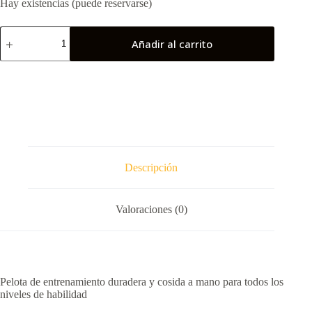
Hay existencias (puede reservarse)
Selknam
Añadir al carrito
Rugby
cantidad
Descripción
Valoraciones (0)
Pelota de entrenamiento duradera y cosida a mano para todos los
niveles de habilidad